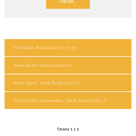
Číst dál...
FK Mostek - Baník Žacléř (1:2) 2:5
Baník Žacléř - Hajnice (4:0) 6:0
Baník Rtyně - Baník Žacléř (0:0) 1:0
TJ Sokol Malé Svatoňovice - Baník Žacléř (0:2) 1:2
Strana 1 z 3