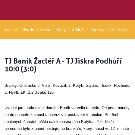
Jste zde:
Úvodní stránka
Týmy
A Muži
Zápasy
Odehrané
TJ Baník Žacléř A - TJ Jiskra Podhůří
10:0 (3:0)
Branky: Ondráško 3, Vít 2, Kovačík 2, Kotyk, Gajdoš, Hošek. Rozhodčí
L. Nývlt, ŽK: 2:2 diváků 126.
Úvodní jarní kolo rozjel domácí Baník ve velkém stylu. Od první minuty
se do soupeře zakousl a potvrzoval postavení v tabulce. Po třech
spálených šancích přišla dalekonosná rána Kotyka - 1:0. Další
pohromou bylo zranění hostujícího brankáře, který musel ve 12. minutě