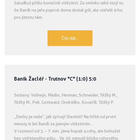
žaludku) přišlo konečně vítězství. Za zmínku také stojí to,
že Baník na jaře poprvé doma dostal gól, ale vstřelil si ho
pro jistotu sám.
Číst dál...
Baník Žacléř - Trutnov "C" (1:0) 5:0
Sestavy: Volhejn, Mádle, Herman, Schneider, Těžký M.,
Těžký M., Pek, Gottwald, Ondráško, Kovačík, Těžký P.
„Derby je naše“, jak zpívají Slavisté! Na hřišti od první
minuty si šel Baník za jasným vítězstvím…
V rozmezí od 3. – 7. min. jsme kopali 4 rohy, ale bohužel
bez vstřeleného gólu… Ve 30. minutě blízko rohového