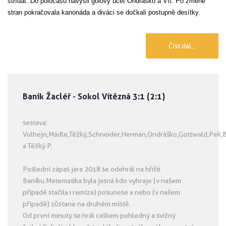
střídat. Do poločasu navýšil gólový účet Ondráško a Vít. Po změně
stran pokračovala kanonáda a diváci se dočkali postupně desítky.
Číst dál...
Baník Žacléř - Sokol Vítězná 3:1 (2:1)
sestava:
Volhejn,Mádle,Těžký,Schneider,Herman,Ondráško,Gottwald,Pek,
a Těžký P.
Poslední zápas jara 2018 se odehrál na hřišti
Baníku.Matematika byla jasná kdo vyhraje (v našem
případě stačila i remíza) posunese a nebo (v našem
případě) zůstane na druhém místě.
Od první minuty se hrál celkem pohledný a svižný