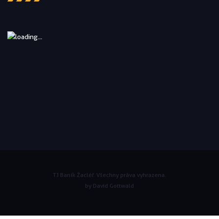
TJ Baník Žacléř. Všechny práva vyhrazena.
by David Gottwald