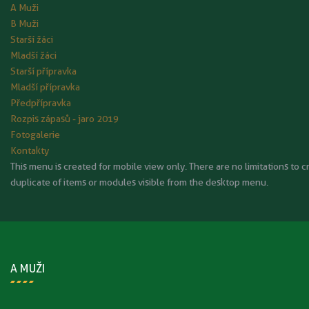
A Muži
B Muži
Starší žáci
Mladší žáci
Starší přípravka
Mladší přípravka
Předpřípravka
Rozpis zápasů - jaro 2019
Fotogalerie
Kontakty
This menu is created for mobile view only. There are no limitations to c
duplicate of items or modules visible from the desktop menu.
A MUŽI