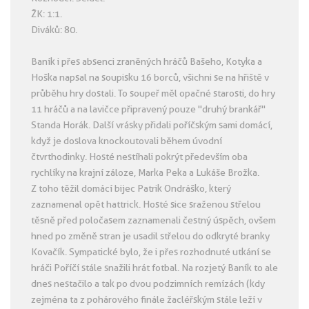
ŽK: 1:1.
Diváků: 80.
Baník i přes absenci zraněných hráčů Bašeho, Kotyka a
Hoška napsal na soupisku 16 borců, všichni se na hřiště v
průběhu hry dostali. To soupeř měl opačné starosti, do hry
11 hráčů a na lavičce připravený pouze "druhý brankář"
Standa Horák. Další vrásky přidali poříčským sami domácí,
když je doslova knockoutovali během úvodní
čtvrthodinky. Hosté nestíhali pokrýt především oba
rychlíky na krajní záloze, Marka Peka a Lukáše Brožka.
Z toho těžil domácí bijec Patrik Ondráško, který
zaznamenal opět hattrick. Hosté sice sraženou střelou
těsně před poločasem zaznamenali čestný úspěch, ovšem
hned po změně stran je usadil střelou do odkryté branky
Kovačík. Sympatické bylo, že i přes rozhodnuté utkání se
hráči Poříčí stále snažili hrát fotbal. Na rozjetý Baník to ale
dnes nestačilo a tak po dvou podzimních remízách (kdy
zejména ta z pohárového finále žacléřským stále leží v