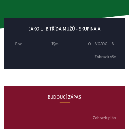
JAKO 1. B TŘÍDA MUŽŮ - SKUPINA A
Poz
Tým
O
VG/OG
B
Zobrazit vše
BUDOUCÍ ZÁPAS
Zobrazit plán