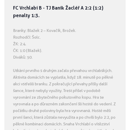
FC Vrchlabí B - TJ Baník Žacléř A 2:2 (1:2)
penalty 1:3.
Branky: Blažek 2 – Kovačík, Brožek.
Rozhodčí: Šolc.
ŽK: 2:4.
ČK: 1:0 (Blažek).
Diváků: 50.
Utkání prvního s druhým začalo převahou vrchlabských.
Aktivita domácích se vyplatila, když 18. minutě po pěkné
akci vstřelili branku. Z pokračující převahy přišly další
šance, které nebyly využity. Trest přišel v podobě
vyrovnání ze zbytečného pokutového kopu. Hra se
vyrovnala a po důrazném zakončení šli hosté do vedení. Z
počátku druhé poloviny byla hra vyrovnaná. Hosté měli
první šanci, která zůstala nevyužita a po chvíli bylo 2:2, po
pěkné kombinaci domácích. Snaha Vrchlabí o vítězství