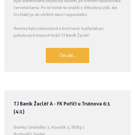
byla eliminována zbytečný faulem, po kterém následovala
červená karta. Po té hosté se snažili o tříbodový zisk, ale
Vrchlabí je do větších šancí nepouštělo.
Remíza byla zasloužená a bod navíc si připsali po
pokutových kopech hráči TJ Baník Žacléř.
Číst dál...
TJ Baník Žacléř A - FK Poříčí u Trutnova 6:1
(4:1)
Branky: Ondráško 3, Kovačík 2, Těžký J.
Rozhodčí: Seidel.