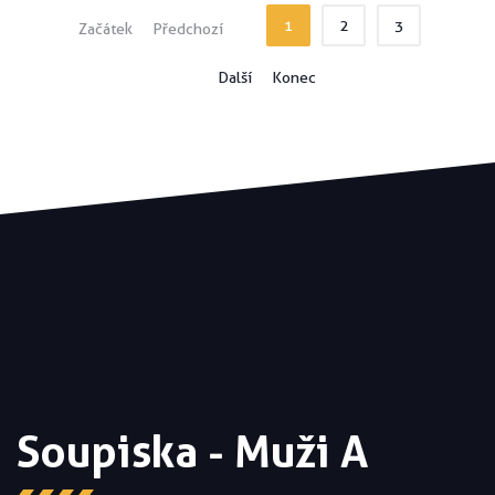
1
2
3
Začátek
Předchozí
Další
Konec
Soupiska - Muži A