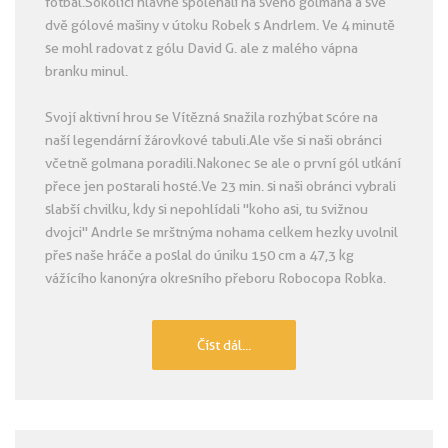
fotbal.Sokolíci hlavně spoléhali na svého gólmana a své
dvě gólové mašiny v útoku Robek s Andrlem. Ve 4 minutě
se mohl radovat z gólu David G. ale z malého vápna
branku minul.
Svojí aktivní hrou se Vítězná snažila rozhýbat scóre na
naší legendární žárovkové tabuli.Ale vše si naši obránci
včetně golmana poradili.Nakonec se ale o první gól utkání
přece jen postarali hosté.Ve 23 min. si naši obránci vybrali
slabší chvilku, kdy si nepohlídali "koho asi, tu svižnou
dvojci" Andrle se mrštnýma nohama celkem hezky uvolnil
přes naše hráče a poslal do úniku 150 cm a 47,3 kg
vážícího kanonýra okresního přeboru Robocopa Robka.
Číst dál...