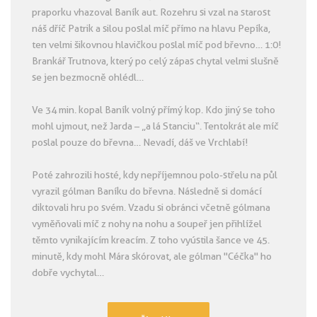
praporku vhazoval Baník aut. Rozehru si vzal na starost
náš dříč Patrik a silou poslal míč přímo na hlavu Pepíka,
ten velmi šikovnou hlavičkou poslal míč pod břevno… 1:0!
Brankář Trutnova, který po celý zápas chytal velmi slušně
se jen bezmocně ohlédl…
Ve 34 min. kopal Baník volný přímý kop. Kdo jiný se toho
mohl ujmout, než Jarda – „a lá Stanciu“. Tentokrát ale míč
poslal pouze do břevna… Nevadí, dáš ve Vrchlabí!
Poté zahrozili hosté, kdy nepříjemnou polo-střelu na půl
vyrazil gólman Baníku do břevna. Následně si domácí
diktovali hru po svém. Vzadu si obránci včetně gólmana
vyměňovali míč z nohy na nohu a soupeř jen přihlížel
těmto vynikajícím kreacím. Z toho vyústila šance ve 45.
minutě, kdy mohl Mára skórovat, ale gólman "Céčka" ho
dobře vychytal…