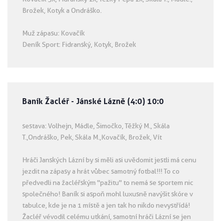
Brožek, Kotyk a Ondráško.
Muž zápasu: Kovačík
Deník Sport: Fidranský, Kotyk, Brožek
Baník Žacléř - Jánské Lázně (4:0) 10:0
sestava: Volhejn, Mádle, Šimočko, Těžký M., Skála
T.,Ondráško, Pek, Skála M.,Kovačík, Brožek, Vít
Hráči Janských Lázní by si měli asi uvědomit jestli má cenu
jezdit na zápasy a hrát vůbec samotný fotbal!!! To co
předvedli na žacléřským "pažitu" to nemá se sportem nic
společného! Baník si aspoň mohl luxusně navýšit skóre v
tabulce, kde je na 1 místě a jen tak ho nikdo nevystřídá!
Žacléř vévodil celému utkání, samotní hráči Lázní se jen