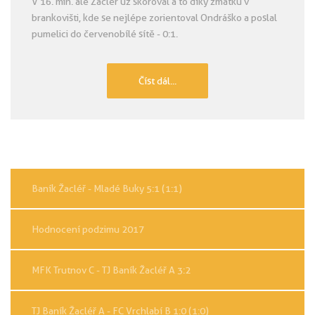
V 16. min. ale Žacléř už skóroval a to díky zmatku v
brankovišti, kde se nejlépe zorientoval Ondráško a poslal
pumelici do červenobílé sítě - 0:1.
Číst dál...
Baník Žacléř - Mladé Buky 5:1 (1:1)
Hodnocení podzimu 2017
MFK Trutnov C - TJ Baník Žacléř A 3:2
TJ Baník Žacléř A - FC Vrchlabí B 1:0 (1:0)