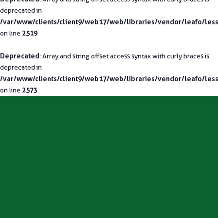
deprecated in
/var/www/clients/client9/web17/web/libraries/vendor/leafo/less
2519
on line
Deprecated
: Array and string offset access syntax with curly braces is
deprecated in
/var/www/clients/client9/web17/web/libraries/vendor/leafo/less
2573
on line