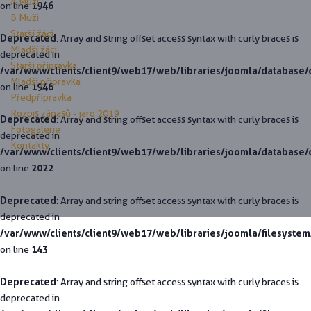
A Muži
1946
on line
B Muži
Starší žáci
Deprecated
: Array and string offset access syntax with curly braces is
Mladší žáci
deprecated in
Starší přípravka
/var/www/clients/client9/web17/web/libraries/joomla/database/
Mladší přípravka
1946
on line
Předpřípravka
Rozpis zápasů - jaro 2019
Deprecated
: Array and string offset access syntax with curly braces is
Fotogalerie
deprecated in
Kontakty
/var/www/clients/client9/web17/web/libraries/joomla/database/
This menu is created for mobile view only. There are no limitations to 
2022
on line
visible from the desktop menu.
Deprecated
: Array and string offset access syntax with curly braces is
deprecated in
/var/www/clients/client9/web17/web/libraries/joomla/filesystem
143
on line
Deprecated
: Array and string offset access syntax with curly braces is
deprecated in