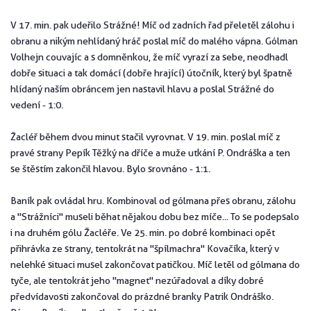
V 17. min. pak udeřilo Strážné! Míč od zadních řad přeletěl zálohu i
obranu a nikým nehlídaný hráč poslal míč do malého vápna. Gólman
Volhejn couvajíc a s domněnkou, že míč vyrazí za sebe, neodhadl
dobře situaci a tak domácí (dobře hrající) útočník, který byl špatně
hlídaný naším obráncem jen nastavil hlavu a poslal Strážné do
vedení - 1:0.
Žacléř během dvou minut stačil vyrovnat. V 19. min. poslal míč z
pravé strany Pepík Těžký na dříče a muže utkání P. Ondráška a ten
se štěstím zakončil hlavou. Bylo srovnáno - 1:1.
Baník pak ovládal hru. Kombinoval od gólmana přes obranu, zálohu
a "Strážníci" museli běhat nějakou dobu bez míče... To se podepsalo
i na druhém gólu Žacléře. Ve 25. min. po dobré kombinaci opět
přihrávka ze strany, tentokrát na "špílmachra" Kovačíka, který v
nelehké situaci musel zakončovat patičkou. Míč letěl od gólmana do
tyče, ale tentokrát jeho "magnet" nezúřadoval a díky dobré
předvídavosti zakončoval do prázdné branky Patrik Ondráško.