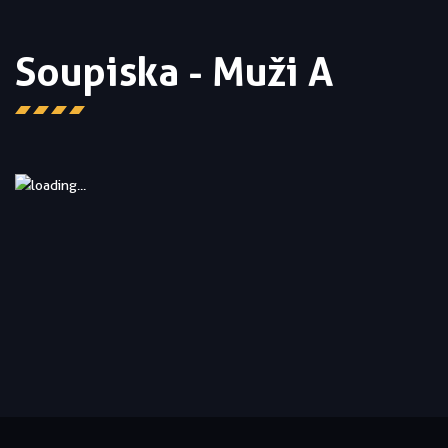
Soupiska - Muži A