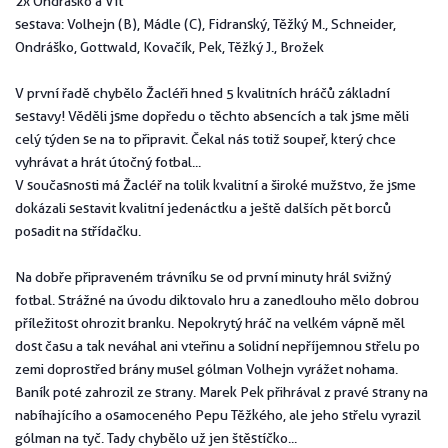
2x Ondráško a Vít
sestava: Volhejn (B), Mádle (C), Fidranský, Těžký M., Schneider,
Ondráško, Gottwald, Kovačík, Pek, Těžký J., Brožek
V první řadě chybělo Žacléři hned 5 kvalitních hráčů základní
sestavy! Věděli jsme dopředu o těchto absencích a tak jsme měli
celý týden se na to připravit. Čekal nás totiž soupeř, který chce
vyhrávat a hrát útočný fotbal...
V současnosti má Žacléř na tolik kvalitní a široké mužstvo, že jsme
dokázali sestavit kvalitní jedenáctku a ještě dalších pět borců
posadit na střídačku.
Na dobře připraveném trávníku se od první minuty hrál svižný
fotbal. Strážné na úvodu diktovalo hru a zanedlouho mělo dobrou
příležitost ohrozit branku. Nepokrytý hráč na velkém vápně měl
dost času a tak neváhal ani vteřinu a solidní nepříjemnou střelu po
zemi doprostřed brány musel gólman Volhejn vyrážet nohama.
Baník poté zahrozil ze strany. Marek Pek přihrával z pravé strany na
nabíhajícího a osamoceného Pepu Těžkého, ale jeho střelu vyrazil
gólman na tyč. Tady chybělo už jen štěstíčko...