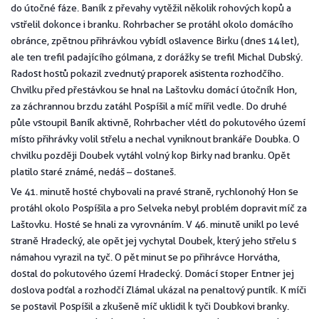
do útočné fáze. Baník z převahy vytěžil několik rohových kopů a
vstřelil dokonce i branku. Rohrbacher se protáhl okolo domácího
obránce, zpětnou přihrávkou vybídl oslavence Birku (dnes 14 let),
ale ten trefil padajícího gólmana, z dorážky se trefil Michal Dubský.
Radost hostů pokazil zvednutý praporek asistenta rozhodčího.
Chvilku před přestávkou se hnal na Laštovku domácí útočník Hon,
za záchrannou brzdu zatáhl Pospíšil a míč mířil vedle. Do druhé
půle vstoupil Baník aktivně, Rohrbacher vlétl do pokutového území
místo přihrávky volil střelu a nechal vyniknout brankáře Doubka. O
chvilku později Doubek vytáhl volný kop Birky nad branku. Opět
platilo staré známé, nedáš – dostaneš.
Ve 41. minutě hosté chybovali na pravé straně, rychlonohý Hon se
protáhl okolo Pospíšila a pro Selveka nebyl problém dopravit míč za
Laštovku. Hosté se hnali za vyrovnáním. V 46. minutě unikl po levé
straně Hradecký, ale opět jej vychytal Doubek, který jeho střelu s
námahou vyrazil na tyč. O pět minut se po přihrávce Horvátha,
dostal do pokutového území Hradecký. Domácí stoper Entner jej
doslova podťal a rozhodčí Zlámal ukázal na penaltový puntík. K míči
se postavil Pospíšil a zkušeně míč uklidil k tyči Doubkovi branky.