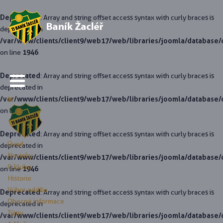
Deprecated
: Array and string offset access syntax with curly braces is
deprecated in
/var/www/clients/client9/web17/web/libraries/joomla/database/
1946
on line
Deprecated
: Array and string offset access syntax with curly braces is
deprecated in
/var/www/clients/client9/web17/web/libraries/joomla/database/
1946
on line
Deprecated
: Array and string offset access syntax with curly braces is
Úvod
deprecated in
Novinky
/var/www/clients/client9/web17/web/libraries/joomla/database/
O klubu
1946
on line
Historie
Výbor oddílu
Deprecated
: Array and string offset access syntax with curly braces is
Obecné informace
deprecated in
Týmy
/var/www/clients/client9/web17/web/libraries/joomla/database/