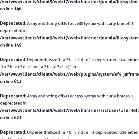
/var/www/clients/client9/web17/web/libraries/joomla/filesystem
146
on line
Deprecated
: Array and string offset access syntax with curly braces is
deprecated in
/var/www/clients/client9/web17/web/libraries/joomla/filesystem
149
on line
Deprecated
: Unparenthesized `a ? b : c ? d : e` is deprecated. Use either
`(a ? b : c) ? d : e` or `a ? b : (c ? d : e)` in
/var/www/clients/client9/web17/web/plugins/system/ef4_jmfra
812
on line
Deprecated
: Array and string offset access syntax with curly braces is
deprecated in
/var/www/clients/client9/web17/web/libraries/src/User/UserHel
621
on line
Deprecated
: Unparenthesized `a ? b : c ? d : e` is deprecated. Use either