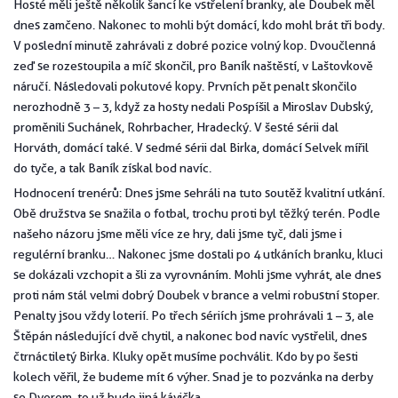
Hosté měli ještě několik šancí ke vstřelení branky, ale Doubek měl
dnes zamčeno. Nakonec to mohli být domácí, kdo mohl brát tři body.
V poslední minutě zahrávali z dobré pozice volný kop. Dvoučlenná
zeď se rozestoupila a míč skončil, pro Baník naštěstí, v Laštovkově
náručí. Následovali pokutové kopy. Prvních pět penalt skončilo
nerozhodně 3 – 3, když za hosty nedali Pospíšil a Miroslav Dubský,
proměnili Suchánek, Rohrbacher, Hradecký. V šesté sérii dal
Horváth, domácí také. V sedmé sérii dal Birka, domácí Selvek mířil
do tyče, a tak Baník získal bod navíc.
Hodnocení trenérů: Dnes jsme sehráli na tuto soutěž kvalitní utkání.
Obě družstva se snažila o fotbal, trochu proti byl těžký terén. Podle
našeho názoru jsme měli více ze hry, dali jsme tyč, dali jsme i
regulérní branku… Nakonec jsme dostali po 4 utkáních branku, kluci
se dokázali vzchopit a šli za vyrovnáním. Mohli jsme vyhrát, ale dnes
proti nám stál velmi dobrý Doubek v brance a velmi robustní stoper.
Penalty jsou vždy loterií. Po třech sériích jsme prohrávali 1 – 3, ale
Štěpán následující dvě chytil, a nakonec bod navíc vystřelil, dnes
čtrnáctiletý Birka. Kluky opět musíme pochválit. Kdo by po šesti
kolech věřil, že budeme mít 6 výher. Snad je to pozvánka na derby
se Dvorem, to už bude jiná kávička.