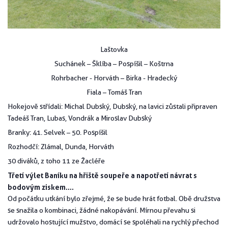
Laštovka
Suchánek – Šklíba – Pospíšil – Koštrna
Rohrbacher - Horváth – Birka - Hradecký
Fiala – Tomáš Tran
Hokejově střídali: Michal Dubský, Dubský, na lavici zůstali připraven
Tadeáš Tran, Lubas, Vondrák a Miroslav Dubský
Branky: 41. Selvek – 50. Pospíšil
Rozhodčí: Zlámal, Dunda, Horváth
30 diváků, z toho 11 ze Žacléře
Třetí výlet Baníku na hřiště soupeře a napotřetí návrat s
bodovým ziskem….
Od počátku utkání bylo zřejmé, že se bude hrát fotbal. Obě družstva
se snažila o kombinaci, žádné nakopávání. Mírnou převahu si
udržovalo hostující mužstvo, domácí se spoléhali na rychlý přechod