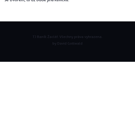
TJ Baník Žacléř. Všechny práva vyhrazena.
by David Gottwald