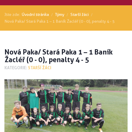
Jste zde:
Úvodní stránka
Týmy
Starší žáci
Nová Paka/ Stará Paka 1 – 1 Baník Žacléř (0 - 0), penalty 4 - 5
Nová Paka/ Stará Paka 1 – 1 Baník
Žacléř (0 - 0), penalty 4 - 5
KATEGORIE:
STARŠÍ ŽÁCI